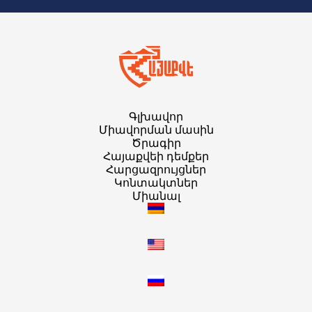
Գլխավոր
Միավորման մասին
Ծրագիր
Հայաքվեի դեմքեր
Հարցազրույցներ
Կոնտակտներ
Միանալ