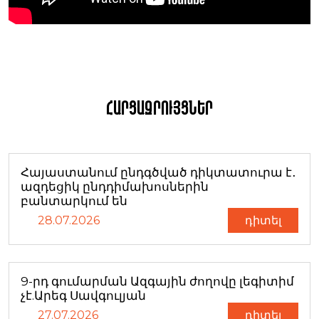
Հարցազրույցներ
Հայաստանում ընդգծված դիկտատուրա է․
ազդեցիկ ընդդիմախոսներին
բանտարկում են
28.07.2026
դիտել
9-րդ գումարման Ազգային ժողովը լեգիտիմ
չէ.Արեգ Սավգուլյան
27.07.2026
դիտել