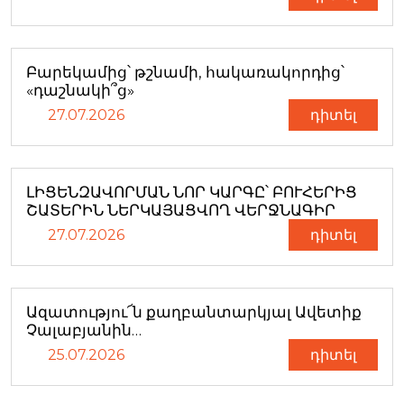
Բարեկամից՝ թշնամի, հակառակորդից՝
«դաշնակի՞ց»
27.07.2026
դիտել
ԼԻՑԵՆԶԱՎՈՐՄԱՆ ՆՈՐ ԿԱՐԳԸ՝ ԲՈՒՀԵՐԻՑ
ՇԱՏԵՐԻՆ ՆԵՐԿԱՅԱՑՎՈՂ ՎԵՐՋՆԱԳԻՐ
27.07.2026
դիտել
Ազատությու՜ն քաղբանտարկյալ Ավետիք
Չալաբյանին…
25.07.2026
դիտել