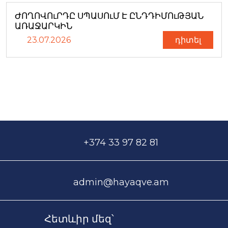
ԺՈՂՈՎՈւՐԴԸ ՍՊԱՍՈւՄ Է ԸՆԴԴԻՄՈւԹՅԱՆ
ԱՌԱՋԱՐԿԻՆ
23.07.2026
դիտել
+374 33 97 82 81
admin@hayaqve.am
Հետևիր մեզ՝