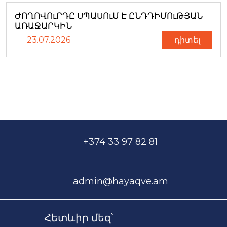
ԺՈՂՈՎՈւՐԴԸ ՍՊԱՍՈւՄ Է ԸՆԴԴԻՄՈւԹՅԱՆ
ԱՌԱՋԱՐԿԻՆ
23.07.2026
դիտել
+374 33 97 82 81
admin@hayaqve.am
Հետևիր մեզ՝