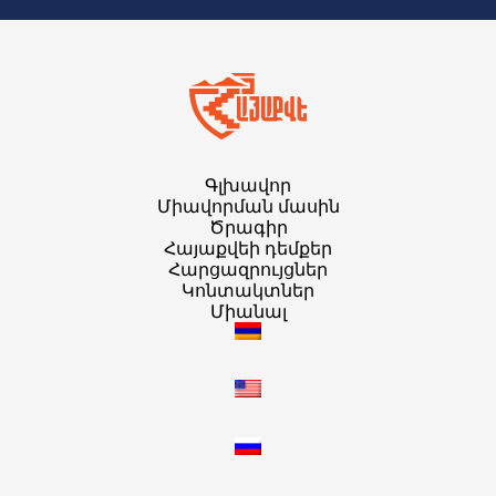
Գլխավոր
Միավորման մասին
Ծրագիր
Հայաքվեի դեմքեր
Հարցազրույցներ
Կոնտակտներ
Միանալ