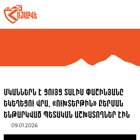
Skip
to
content
Մկաններն է ցույց տալիս Փաշինյանը
Եկեղեցու վրա, «ուխտերթին» բերման
ենթարկված պետական աշխատողներ էին
09.01.2026