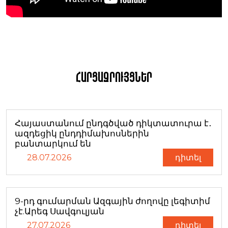
Հարցազրույցներ
Հայաստանում ընդգծված դիկտատուրա է․
ազդեցիկ ընդդիմախոսներին
բանտարկում են
28.07.2026
դիտել
9-րդ գումարման Ազգային ժողովը լեգիտիմ
չէ.Արեգ Սավգուլյան
27.07.2026
դիտել