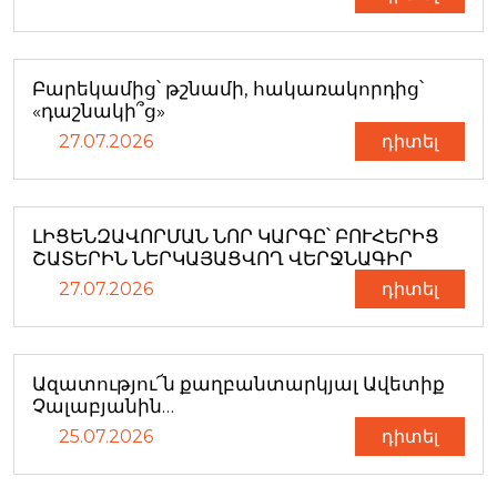
Բարեկամից՝ թշնամի, հակառակորդից՝
«դաշնակի՞ց»
27.07.2026
դիտել
ԼԻՑԵՆԶԱՎՈՐՄԱՆ ՆՈՐ ԿԱՐԳԸ՝ ԲՈՒՀԵՐԻՑ
ՇԱՏԵՐԻՆ ՆԵՐԿԱՅԱՑՎՈՂ ՎԵՐՋՆԱԳԻՐ
27.07.2026
դիտել
Ազատությու՜ն քաղբանտարկյալ Ավետիք
Չալաբյանին…
25.07.2026
դիտել