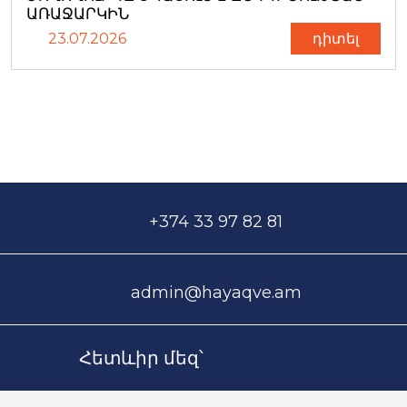
ԱՌԱՋԱՐԿԻՆ
23.07.2026
դիտել
+374 33 97 82 81
admin@hayaqve.am
Հետևիր մեզ՝