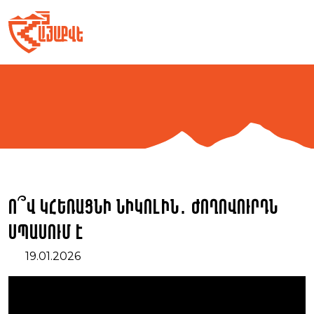
Skip
to
content
Ո՞վ կհեռացնի Նիկոլին․ ժողովուրդն
սպասում է
19.01.2026