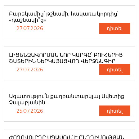
Բարեկամից՝ թշնամի, հակառակորդից՝
«դաշնակի՞ց»
27.07.2026
դիտել
ԼԻՑԵՆԶԱՎՈՐՄԱՆ ՆՈՐ ԿԱՐԳԸ՝ ԲՈՒՀԵՐԻՑ
ՇԱՏԵՐԻՆ ՆԵՐԿԱՅԱՑՎՈՂ ՎԵՐՋՆԱԳԻՐ
27.07.2026
դիտել
Ազատությու՜ն քաղբանտարկյալ Ավետիք
Չալաբյանին…
25.07.2026
դիտել
ԺՈՂՈՎՈւՐԴԸ ՍՊԱՍՈւՄ Է ԸՆԴԴԻՄՈւԹՅԱՆ