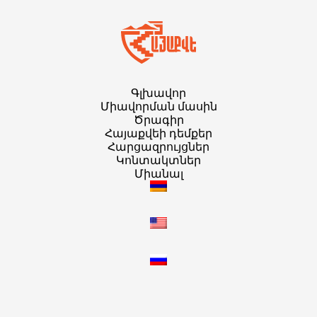
Գլխավոր
Միավորման մասին
Ծրագիր
Հայաքվեի դեմքեր
Հարցազրույցներ
Կոնտակտներ
Միանալ