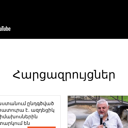
Հարցազրույցներ
աստանում ընդգծված
ատուրա է․ ազդեցիկ
դիմախոսներին
տարկում են