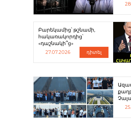
28
Բարեկամից՝ թշնամի,
հակառակորդից՝
«դաշնակի՞ց»
27.07.2026
դիտել
Ազատ
քաղ
Չալ
25