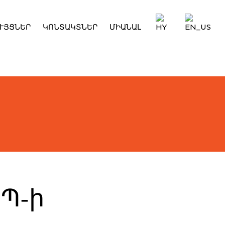
ՒՅՑՆԵՐ
ԿՈՆՏԱԿՏՆԵՐ
ՄԻԱՆԱԼ
ՔՊ-ի