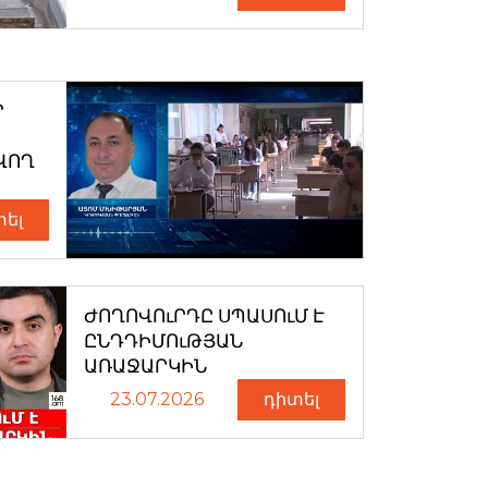
Ր
ՎՈՂ
տել
ԺՈՂՈՎՈւՐԴԸ ՍՊԱՍՈւՄ Է
ԸՆԴԴԻՄՈւԹՅԱՆ
ԱՌԱՋԱՐԿԻՆ
23.07.2026
դիտել