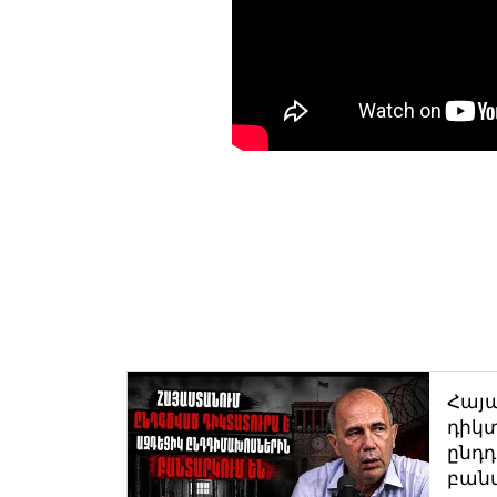
Հայ
դիկտ
ընդ
բան