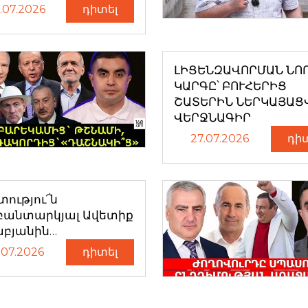
.07.2026
դիտել
ԼԻՑԵՆԶԱՎՈՐՄԱՆ ՆՈ
ԿԱՐԳԸ՝ ԲՈՒՀԵՐԻՑ
ՇԱՏԵՐԻՆ ՆԵՐԿԱՅԱՑ
ՎԵՐՋՆԱԳԻՐ
27.07.2026
դի
ությու՜ն
բանտարկյալ Ավետիք
աբյանին…
.07.2026
դիտել