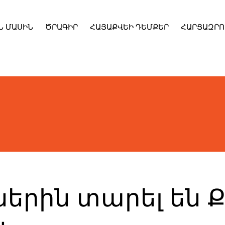
Ն ՄԱՍԻՆ
ԾՐԱԳԻՐ
ՀԱՅԱՔՎԵԻ ԴԵՄՔԵՐ
ՀԱՐՑԱԶՐՈ
ներին տարել են 