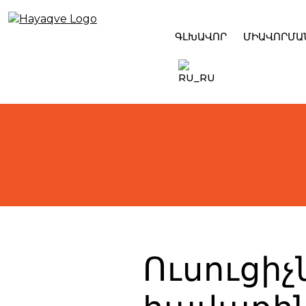
Skip
to
content
ԳԼԽԱՎՈՐ
ՄԻԱՎՈՐՄԱ
Ուսուցիչ