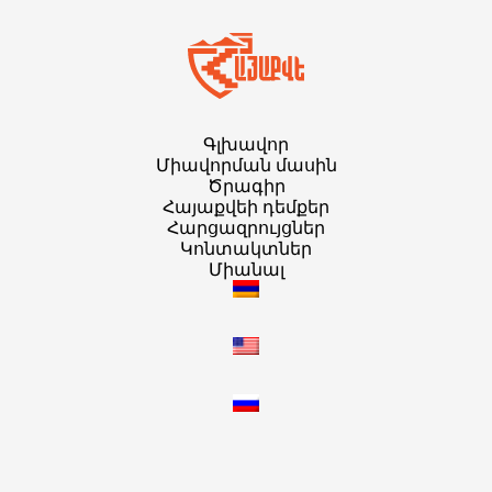
Գլխավոր
Միավորման մասին
Ծրագիր
Հայաքվեի դեմքեր
Հարցազրույցներ
Կոնտակտներ
Միանալ