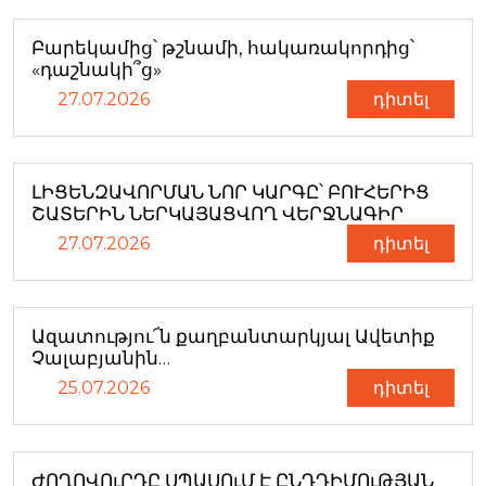
Բարեկամից՝ թշնամի, հակառակորդից՝
«դաշնակի՞ց»
27.07.2026
դիտել
ԼԻՑԵՆԶԱՎՈՐՄԱՆ ՆՈՐ ԿԱՐԳԸ՝ ԲՈՒՀԵՐԻՑ
ՇԱՏԵՐԻՆ ՆԵՐԿԱՅԱՑՎՈՂ ՎԵՐՋՆԱԳԻՐ
27.07.2026
դիտել
Ազատությու՜ն քաղբանտարկյալ Ավետիք
Չալաբյանին…
25.07.2026
դիտել
ԺՈՂՈՎՈւՐԴԸ ՍՊԱՍՈւՄ Է ԸՆԴԴԻՄՈւԹՅԱՆ