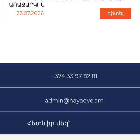
ԱՌԱՋԱՐԿԻՆ
23.07.2026
դիտել
+374 33 97 82 81
admin@hayaqve.am
Հետևիր մեզ՝