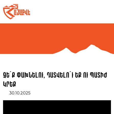
Skip
to
content
Չե՛ք փախնելու, դատվելո՛ւ եք ու պատիժ
կրեք
30.10.2025