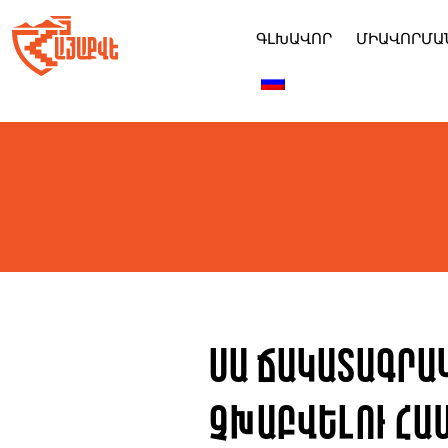
Skip
to
ԳԼԽԱՎՈՐ
ՄԻԱՎՈՐՄԱ
content
Սա ճակատագրակ
չխաբվելու համ