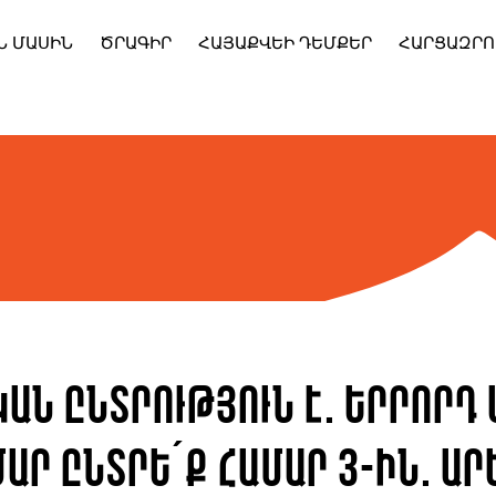
Ն ՄԱՍԻՆ
ԾՐԱԳԻՐ
ՀԱՅԱՔՎԵԻ ԴԵՄՔԵՐ
ՀԱՐՑԱԶՐՈ
ան ընտրություն է. երրորդ
ար ընտրե´ք համար 3-ին. Ար