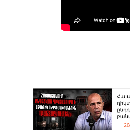
Հայ
դիկտ
ընդ
բան
28