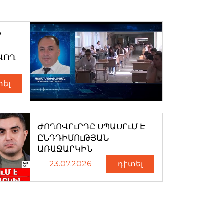
Ր
ՎՈՂ
տել
ԺՈՂՈՎՈւՐԴԸ ՍՊԱՍՈւՄ Է
ԸՆԴԴԻՄՈւԹՅԱՆ
ԱՌԱՋԱՐԿԻՆ
23.07.2026
դիտել