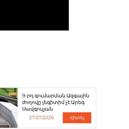
9-րդ գումարման Ազգային
ժողովը լեգիտիմ չէ.Արեգ
Սավգուլյան
27.07.2026
դիտել