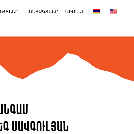
ՒՅՑՆԵՐ
ԿՈՆՏԱԿՏՆԵՐ
ՄԻԱՆԱԼ
 անգամ
եգ Սավգուլյան