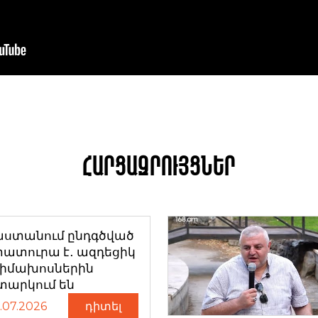
Հարցազրույցներ
աստանում ընդգծված
ատուրա է․ ազդեցիկ
դիմախոսներին
տարկում են
.07.2026
դիտել