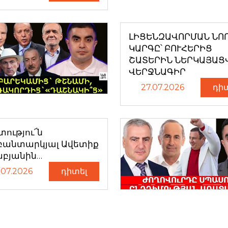
ԼԻՑԵՆԶԱՎՈՐՄԱՆ ՆՈ
ԿԱՐԳԸ՝ ԲՈՒՀԵՐԻՑ
ՇԱՏԵՐԻՆ ՆԵՐԿԱՅԱՑ
ՎԵՐՋՆԱԳԻՐ
27.07.2026
դի
ությու՜ն
բանտարկյալ Ավետիք
աբյանին…
.07.2026
դիտել