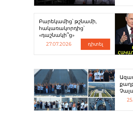
Բարեկամից՝ թշնամի,
հակառակորդից՝
«դաշնակի՞ց»
27.07.2026
դիտել
Ազատ
քաղ
Չալ
25