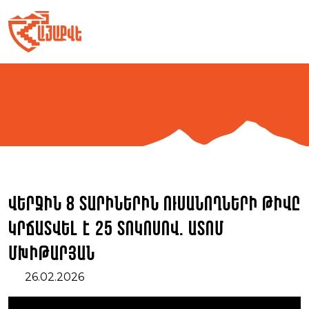
Skip
to
content
Վերջին 8 տարիներին ուսանողների թիվը
կրճատվել է 25 տոկոսով. Ատոմ
Մխիթարյան
26.02.2026