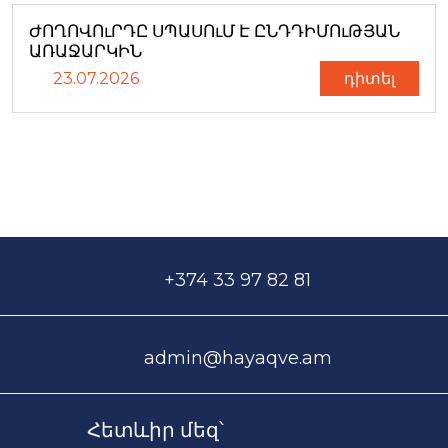
ԺՈՂՈՎՈւՐԴԸ ՍՊԱՍՈւՄ Է ԸՆԴԴԻՄՈւԹՅԱՆ
ԱՌԱՋԱՐԿԻՆ
23.07.2026
դիտել
+374 33 97 82 81
admin@hayaqve.am
Հետևիր մեզ՝