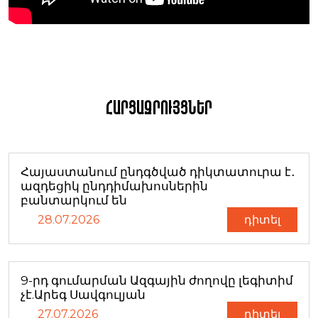
Հարցազրույցներ
Հայաստանում ընդգծված դիկտատուրա է․
ազդեցիկ ընդդիմախոսներին
բանտարկում են
28.07.2026
դիտել
9-րդ գումարման Ազգային ժողովը լեգիտիմ
չէ.Արեգ Սավգուլյան
27.07.2026
դիտել