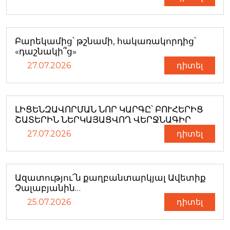
Բարեկամից՝ թշնամի, հակառակորդից՝
«դաշնակի՞ց»
27.07.2026
դիտել
ԼԻՑԵՆԶԱՎՈՐՄԱՆ ՆՈՐ ԿԱՐԳԸ՝ ԲՈՒՀԵՐԻՑ
ՇԱՏԵՐԻՆ ՆԵՐԿԱՅԱՑՎՈՂ ՎԵՐՋՆԱԳԻՐ
27.07.2026
դիտել
Ազատությու՜ն քաղբանտարկյալ Ավետիք
Չալաբյանին…
25.07.2026
դիտել