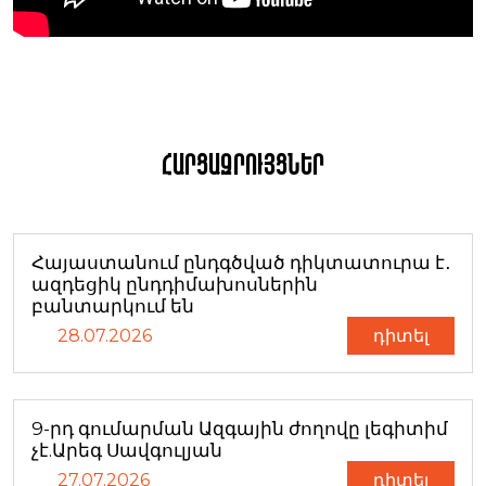
Հարցազրույցներ
Հայաստանում ընդգծված դիկտատուրա է․
ազդեցիկ ընդդիմախոսներին
բանտարկում են
28.07.2026
դիտել
9-րդ գումարման Ազգային ժողովը լեգիտիմ
չէ.Արեգ Սավգուլյան
27.07.2026
դիտել