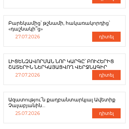
Բարեկամից՝ թշնամի, հակառակորդից՝
«դաշնակի՞ց»
27.07.2026
դիտել
ԼԻՑԵՆԶԱՎՈՐՄԱՆ ՆՈՐ ԿԱՐԳԸ՝ ԲՈՒՀԵՐԻՑ
ՇԱՏԵՐԻՆ ՆԵՐԿԱՅԱՑՎՈՂ ՎԵՐՋՆԱԳԻՐ
27.07.2026
դիտել
Ազատությու՜ն քաղբանտարկյալ Ավետիք
Չալաբյանին…
25.07.2026
դիտել