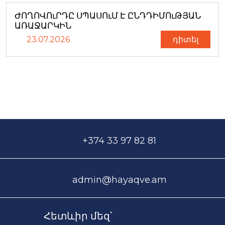
ԺՈՂՈՎՈւՐԴԸ ՍՊԱՍՈւՄ Է ԸՆԴԴԻՄՈւԹՅԱՆ
ԱՌԱՋԱՐԿԻՆ
23.07.2026
դիտել
+374 33 97 82 81
admin@hayaqve.am
Հետևիր մեզ՝