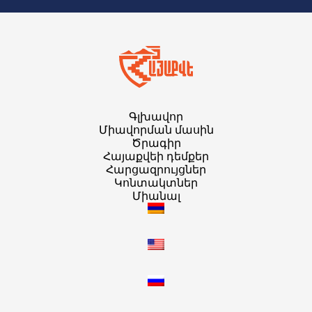
Գլխավոր
Միավորման մասին
Ծրագիր
Հայաքվեի դեմքեր
Հարցազրույցներ
Կոնտակտներ
Միանալ