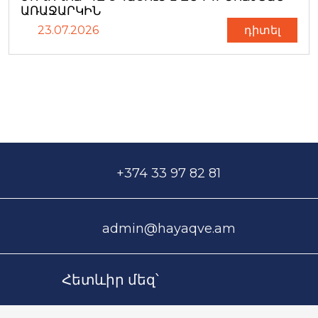
ԱՌԱՋԱՐԿԻՆ
23.07.2026
դիտել
+374 33 97 82 81
admin@hayaqve.am
Հետևիր մեզ՝