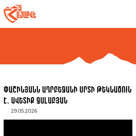
Skip
to
content
Փաշինյանն Ադրբեջանի սրտի թեկնածուն
է. Ավետիք Չալաբյան
29.05.2026