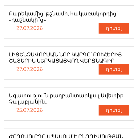
Բարեկամից՝ թշնամի, հակառակորդից՝
«դաշնակի՞ց»
27.07.2026
դիտել
ԼԻՑԵՆԶԱՎՈՐՄԱՆ ՆՈՐ ԿԱՐԳԸ՝ ԲՈՒՀԵՐԻՑ
ՇԱՏԵՐԻՆ ՆԵՐԿԱՅԱՑՎՈՂ ՎԵՐՋՆԱԳԻՐ
27.07.2026
դիտել
Ազատությու՜ն քաղբանտարկյալ Ավետիք
Չալաբյանին…
25.07.2026
դիտել
ԺՈՂՈՎՈւՐԴԸ ՍՊԱՍՈւՄ Է ԸՆԴԴԻՄՈւԹՅԱՆ