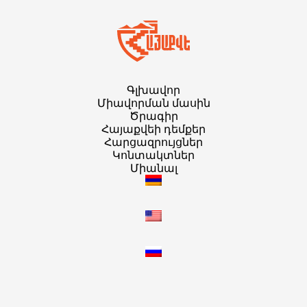
Գլխավոր
Միավորման մասին
Ծրագիր
Հայաքվեի դեմքեր
Հարցազրույցներ
Կոնտակտներ
Միանալ