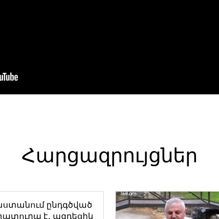
Հարցազրույցներ
աստանում ընդգծված
ատուրա է․ ազդեցիկ