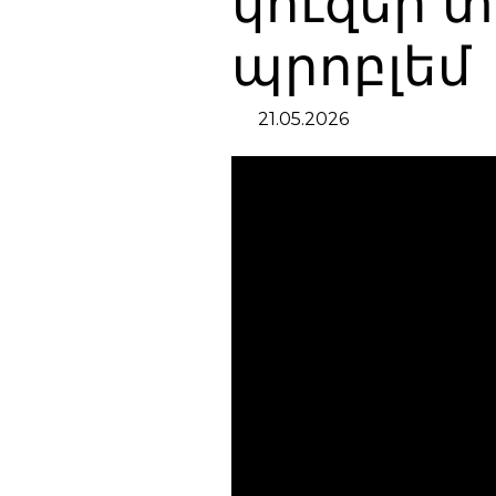
կուզեր տ
պրոբլեմ
21.05.2026