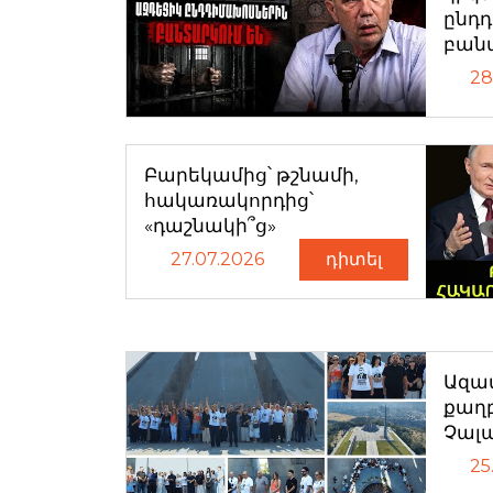
ընդ
բան
28
Բարեկամից՝ թշնամի,
հակառակորդից՝
«դաշնակի՞ց»
27.07.2026
դիտել
Ազատ
քաղ
Չալ
25