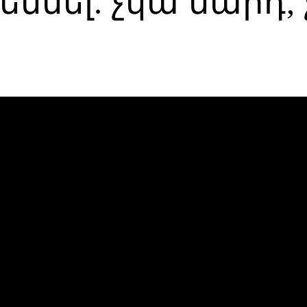
եսնել. չկա մարդ,