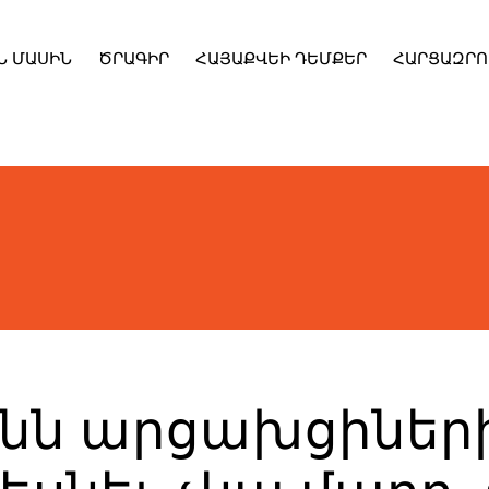
Ն ՄԱՍԻՆ
ԾՐԱԳԻՐ
ՀԱՅԱՔՎԵԻ ԴԵՄՔԵՐ
ՀԱՐՑԱԶՐՈ
նն արցախցիներ