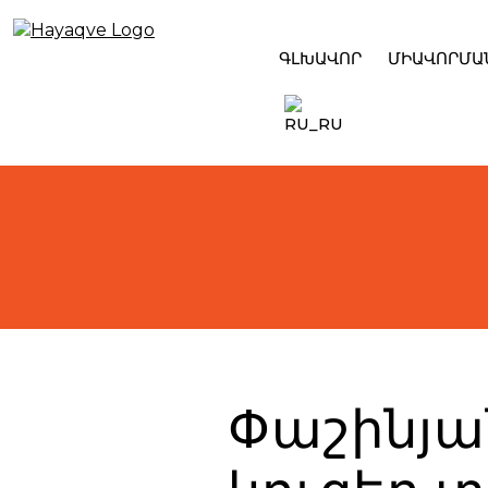
Skip
to
content
ԳԼԽԱՎՈՐ
ՄԻԱՎՈՐՄԱ
Փաշինյա