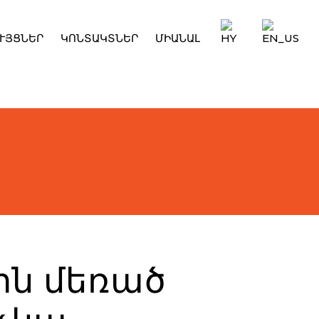
ՒՅՑՆԵՐ
ԿՈՆՏԱԿՏՆԵՐ
ՄԻԱՆԱԼ
ին մեռած