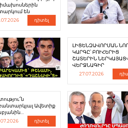
դիմախոսներին
տարկում են
.07.2026
դիտել
ԼԻՑԵՆԶԱՎՈՐՄԱՆ ՆՈ
ԿԱՐԳԸ՝ ԲՈՒՀԵՐԻՑ
ՇԱՏԵՐԻՆ ՆԵՐԿԱՅԱՑ
ՎԵՐՋՆԱԳԻՐ
27.07.2026
դի
ությու՜ն
բանտարկյալ Ավետիք
աբյանին…
.07.2026
դիտել