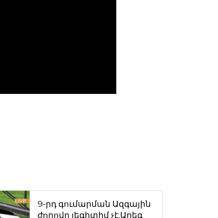
9-րդ գումարման Ազգային
ժողովը լեգիտիմ չէ.Արեգ