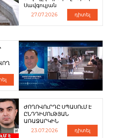
Սավգուլյան
27.07.2026
դիտել
Ր
ՎՈՂ
տել
ԺՈՂՈՎՈւՐԴԸ ՍՊԱՍՈւՄ Է
ԸՆԴԴԻՄՈւԹՅԱՆ
ԱՌԱՋԱՐԿԻՆ
23.07.2026
դիտել