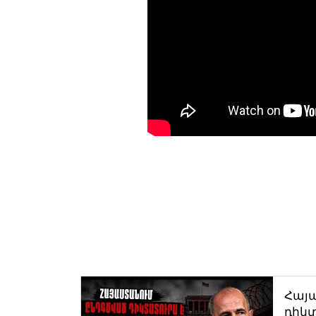
Հայ
դիկտ