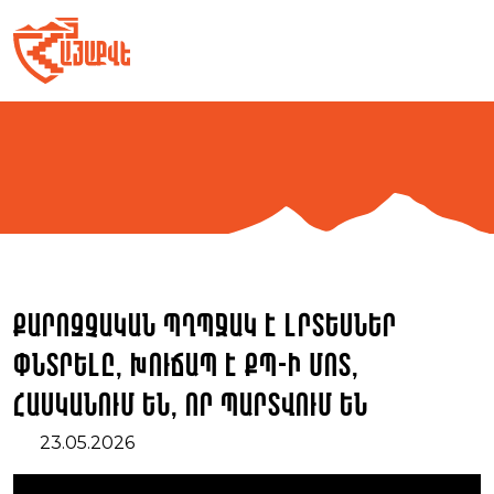
Skip
to
content
Քարոզչական պղպջակ է լրտեսներ
փնտրելը, խուճապ է ՔՊ-ի մոտ,
հասկանում են, որ պարտվում են
23.05.2026