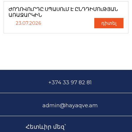
ԺՈՂՈՎՈւՐԴԸ ՍՊԱՍՈւՄ Է ԸՆԴԴԻՄՈւԹՅԱՆ
ԱՌԱՋԱՐԿԻՆ
23.07.2026
դիտել
+374 33 97 82 81
admin@hayaqve.am
Հետևիր մեզ՝