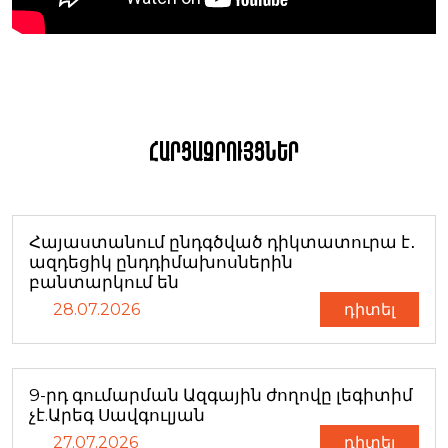
Հարցազրույցներ
Հայաստանում ընդգծված դիկտատուրա է․
ազդեցիկ ընդդիմախոսներին
բանտարկում են
28.07.2026
դիտել
9-րդ գումարման Ազգային ժողովը լեգիտիմ
չէ.Արեգ Սավգուլյան
27.07.2026
դիտել