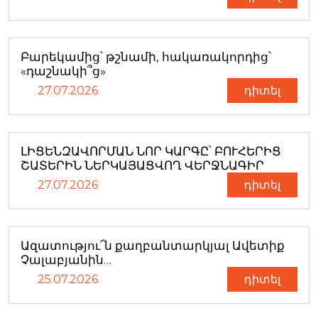
Բարեկամից՝ թշնամի, հակառակորդից՝
«դաշնակի՞ց»
27.07.2026
դիտել
ԼԻՑԵՆԶԱՎՈՐՄԱՆ ՆՈՐ ԿԱՐԳԸ՝ ԲՈՒՀԵՐԻՑ
ՇԱՏԵՐԻՆ ՆԵՐԿԱՅԱՑՎՈՂ ՎԵՐՋՆԱԳԻՐ
27.07.2026
դիտել
Ազատությու՜ն քաղբանտարկյալ Ավետիք
Չալաբյանին…
25.07.2026
դիտել