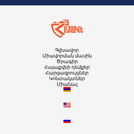
Գլխավոր
Միավորման մասին
Ծրագիր
Հայաքվեի դեմքեր
Հարցազրույցներ
Կոնտակտներ
Միանալ