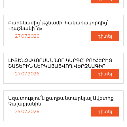
Բարեկամից՝ թշնամի, հակառակորդից՝
«դաշնակի՞ց»
27.07.2026
դիտել
ԼԻՑԵՆԶԱՎՈՐՄԱՆ ՆՈՐ ԿԱՐԳԸ՝ ԲՈՒՀԵՐԻՑ
ՇԱՏԵՐԻՆ ՆԵՐԿԱՅԱՑՎՈՂ ՎԵՐՋՆԱԳԻՐ
27.07.2026
դիտել
Ազատությու՜ն քաղբանտարկյալ Ավետիք
Չալաբյանին…
25.07.2026
դիտել