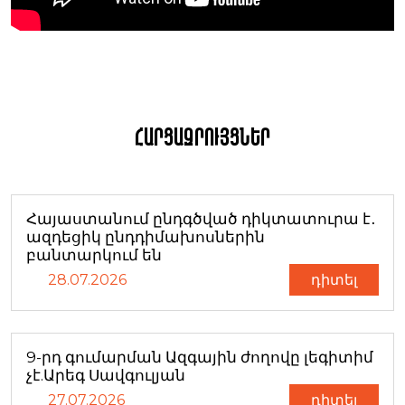
Հարցազրույցներ
Հայաստանում ընդգծված դիկտատուրա է․
ազդեցիկ ընդդիմախոսներին
բանտարկում են
28.07.2026
դիտել
9-րդ գումարման Ազգային ժողովը լեգիտիմ
չէ.Արեգ Սավգուլյան
27.07.2026
դիտել