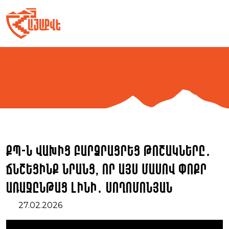
Skip
to
content
ՔՊ-ն վախից բարձրացրեց թոշակները․
ճնշեցինք նրանց, որ այս մասով փոքր
առաջընթաց լինի․ Սողոմոնյան
27.02.2026