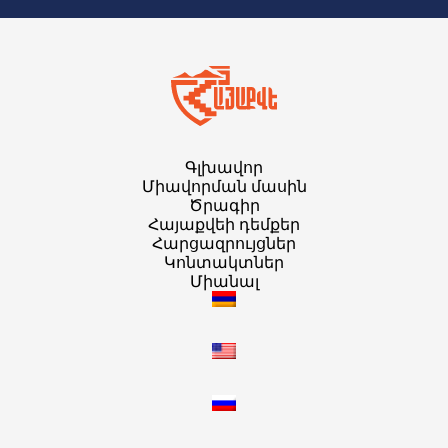
Գլխավոր
Միավորման մասին
Ծրագիր
Հայաքվեի դեմքեր
Հարցազրույցներ
Կոնտակտներ
Միանալ