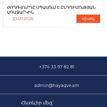
ԺՈՂՈՎՈւՐԴԸ ՍՊԱՍՈւՄ Է ԸՆԴԴԻՄՈւԹՅԱՆ
ԱՌԱՋԱՐԿԻՆ
23.07.2026
դիտել
+374 33 97 82 81
admin@hayaqve.am
Հետևիր մեզ՝