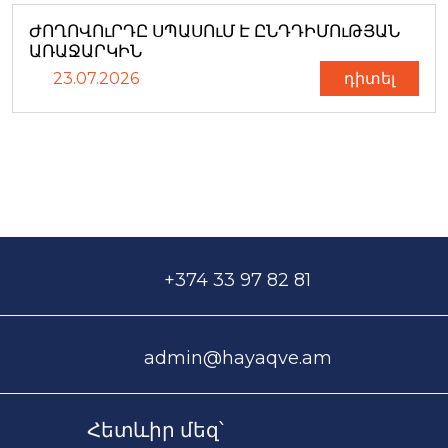
ԺՈՂՈՎՈւՐԴԸ ՍՊԱՍՈւՄ Է ԸՆԴԴԻՄՈւԹՅԱՆ
ԱՌԱՋԱՐԿԻՆ
23.07.2026
դիտել
+374 33 97 82 81
admin@hayaqve.am
Հետևիր մեզ՝