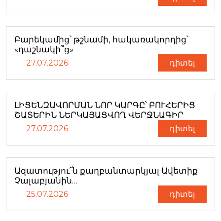
Բարեկամից՝ թշնամի, հակառակորդից՝
«դաշնակի՞ց»
27.07.2026
դիտել
ԼԻՑԵՆԶԱՎՈՐՄԱՆ ՆՈՐ ԿԱՐԳԸ՝ ԲՈՒՀԵՐԻՑ
ՇԱՏԵՐԻՆ ՆԵՐԿԱՅԱՑՎՈՂ ՎԵՐՋՆԱԳԻՐ
27.07.2026
դիտել
Ազատությու՜ն քաղբանտարկյալ Ավետիք
Չալաբյանին…
25.07.2026
դիտել