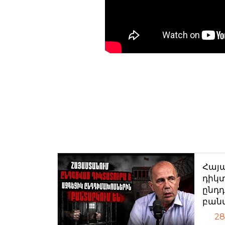
Հայ
դիկտ
ընդ
բան
28