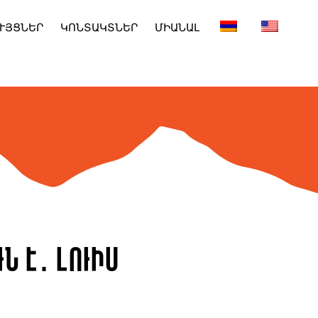
ՒՅՑՆԵՐ
ԿՈՆՏԱԿՏՆԵՐ
ՄԻԱՆԱԼ
ն է․ Լուիս