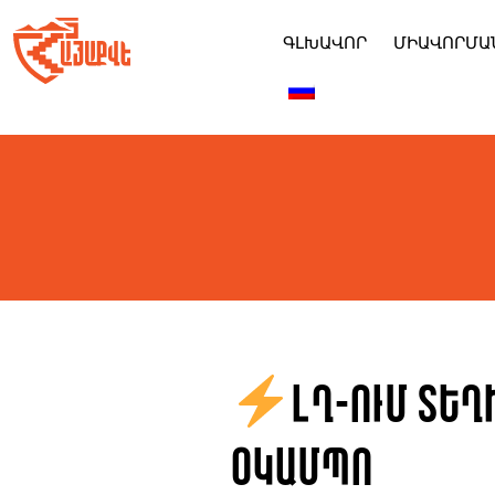
Skip
to
ԳԼԽԱՎՈՐ
ՄԻԱՎՈՐՄԱ
content
ԼՂ-ում տեղ
Օկամպո