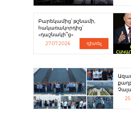
Բարեկամից՝ թշնամի,
հակառակորդից՝
«դաշնակի՞ց»
27.07.2026
դիտել
Ազատ
քաղ
Չալ
25