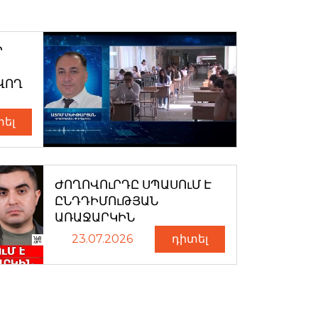
Ր
ՎՈՂ
տել
ԺՈՂՈՎՈւՐԴԸ ՍՊԱՍՈւՄ Է
ԸՆԴԴԻՄՈւԹՅԱՆ
ԱՌԱՋԱՐԿԻՆ
23.07.2026
դիտել