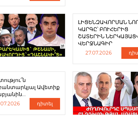
ԼԻՑԵՆԶԱՎՈՐՄԱՆ ՆՈ
ԿԱՐԳԸ՝ ԲՈՒՀԵՐԻՑ
ՇԱՏԵՐԻՆ ՆԵՐԿԱՅԱՑ
ՎԵՐՋՆԱԳԻՐ
27.07.2026
դի
ությու՜ն
բանտարկյալ Ավետիք
աբյանին…
.07.2026
դիտել