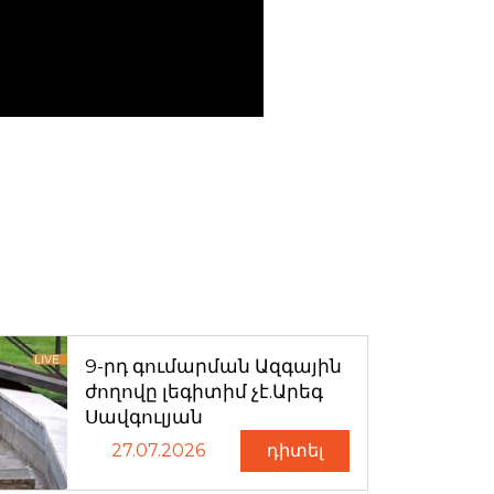
9-րդ գումարման Ազգային
ժողովը լեգիտիմ չէ.Արեգ
Սավգուլյան
27.07.2026
դիտել