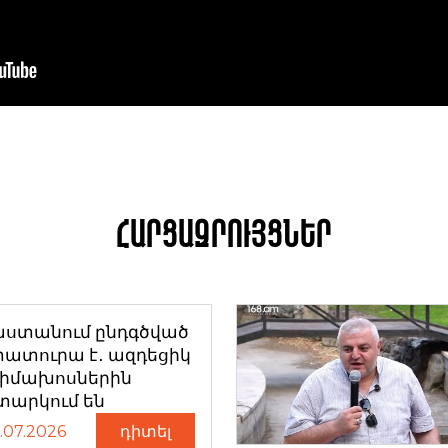
Հարցազրույցներ
աստանում ընդգծված
ատուրա է․ ազդեցիկ
դիմախոսներին
տարկում են
.07.2026
դիտել