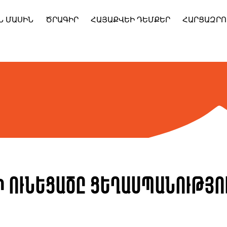
Ն ՄԱՍԻՆ
ԾՐԱԳԻՐ
ՀԱՅԱՔՎԵԻ ԴԵՄՔԵՐ
ՀԱՐՑԱԶՐՈ
ի ունեցածը ցեղասպանությու