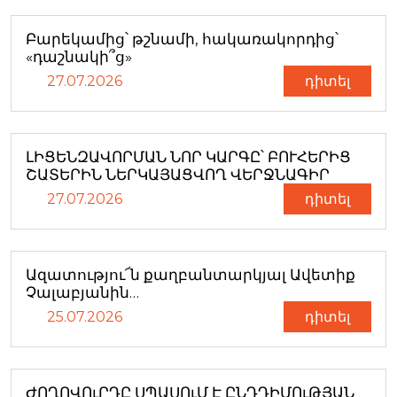
Բարեկամից՝ թշնամի, հակառակորդից՝
«դաշնակի՞ց»
27.07.2026
դիտել
ԼԻՑԵՆԶԱՎՈՐՄԱՆ ՆՈՐ ԿԱՐԳԸ՝ ԲՈՒՀԵՐԻՑ
ՇԱՏԵՐԻՆ ՆԵՐԿԱՅԱՑՎՈՂ ՎԵՐՋՆԱԳԻՐ
27.07.2026
դիտել
Ազատությու՜ն քաղբանտարկյալ Ավետիք
Չալաբյանին…
25.07.2026
դիտել
ԺՈՂՈՎՈւՐԴԸ ՍՊԱՍՈւՄ Է ԸՆԴԴԻՄՈւԹՅԱՆ