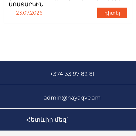
ԱՌԱՋԱՐԿԻՆ
23.07.2026
դիտել
+374 33 97 82 81
admin@hayaqve.am
Հետևիր մեզ՝