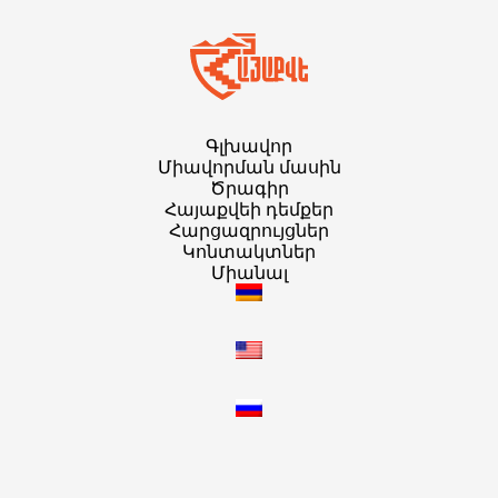
Գլխավոր
Միավորման մասին
Ծրագիր
Հայաքվեի դեմքեր
Հարցազրույցներ
Կոնտակտներ
Միանալ