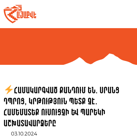
Skip
to
content
Համակարգված քանդում են. սրանց
դպրոց, կրթություն պետք չէ.
համեմատեք ուսուցչի և պարեկի
աշխատավարձերը
03.10.2024