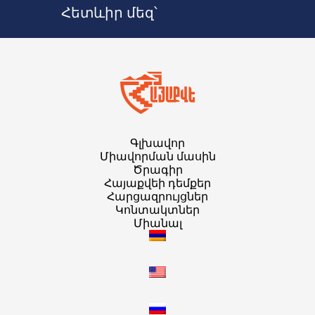
Հետևիր մեզ՝
Գլխավոր
Միավորման մասին
Ծրագիր
Հայաքվեի դեմքեր
Հարցազրույցներ
Կոնտակտներ
Միանալ