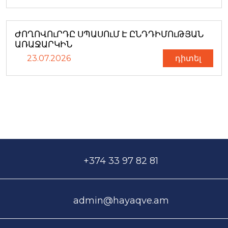
ԺՈՂՈՎՈւՐԴԸ ՍՊԱՍՈւՄ Է ԸՆԴԴԻՄՈւԹՅԱՆ
ԱՌԱՋԱՐԿԻՆ
23.07.2026
դիտել
+374 33 97 82 81
admin@hayaqve.am