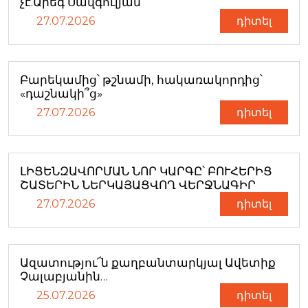
չէ.Արեգ Սավգուլյան
27.07.2026
դիտել
Բարեկամից՝ թշնամի, հակառակորդից՝
«դաշնակի՞ց»
27.07.2026
դիտել
ԼԻՑԵՆԶԱՎՈՐՄԱՆ ՆՈՐ ԿԱՐԳԸ՝ ԲՈՒՀԵՐԻՑ
ՇԱՏԵՐԻՆ ՆԵՐԿԱՅԱՑՎՈՂ ՎԵՐՋՆԱԳԻՐ
27.07.2026
դիտել
Ազատությու՜ն քաղբանտարկյալ Ավետիք
Չալաբյանին…
25.07.2026
դիտել