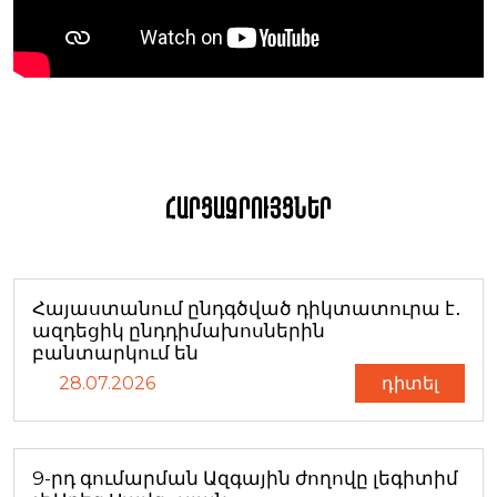
Հարցազրույցներ
Հայաստանում ընդգծված դիկտատուրա է․
ազդեցիկ ընդդիմախոսներին
բանտարկում են
28.07.2026
դիտել
9-րդ գումարման Ազգային ժողովը լեգիտիմ