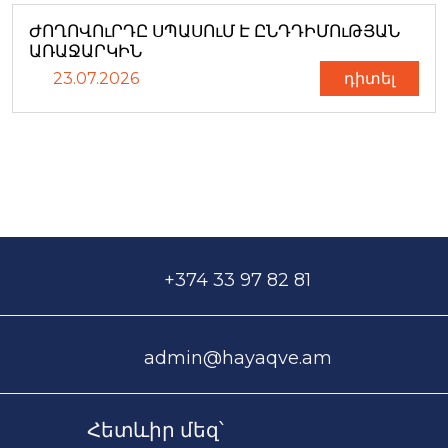
ԺՈՂՈՎՈւՐԴԸ ՍՊԱՍՈւՄ Է ԸՆԴԴԻՄՈւԹՅԱՆ
ԱՌԱՋԱՐԿԻՆ
23.07.2026
դիտել
+374 33 97 82 81
admin@hayaqve.am
Հետևիր մեզ՝