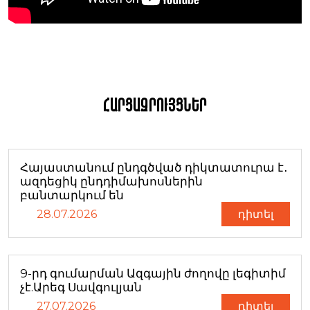
Հարցազրույցներ
Հայաստանում ընդգծված դիկտատուրա է․
ազդեցիկ ընդդիմախոսներին
բանտարկում են
28.07.2026
դիտել
9-րդ գումարման Ազգային ժողովը լեգիտիմ
չէ.Արեգ Սավգուլյան
27.07.2026
դիտել