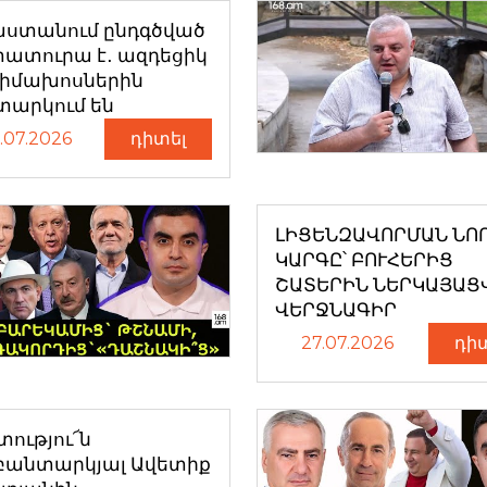
աստանում ընդգծված
ատուրա է․ ազդեցիկ
դիմախոսներին
տարկում են
.07.2026
դիտել
ԼԻՑԵՆԶԱՎՈՐՄԱՆ ՆՈ
ԿԱՐԳԸ՝ ԲՈՒՀԵՐԻՑ
ՇԱՏԵՐԻՆ ՆԵՐԿԱՅԱՑ
ՎԵՐՋՆԱԳԻՐ
27.07.2026
դի
ությու՜ն
բանտարկյալ Ավետիք