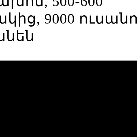
ախոս, 500-600
ից, 9000 ուսանո
անեն