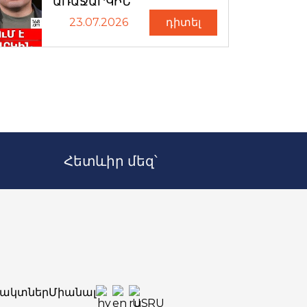
ԱՌԱՋԱՐԿԻՆ
23.07.2026
դիտել
Հետևիր մեզ՝
ակտներ
Միանալ