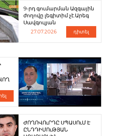
9-րդ գումարման Ազգային
ժողովը լեգիտիմ չէ.Արեգ
Սավգուլյան
27.07.2026
դիտել
Ր
ՎՈՂ
տել
ԺՈՂՈՎՈւՐԴԸ ՍՊԱՍՈւՄ Է
ԸՆԴԴԻՄՈւԹՅԱՆ