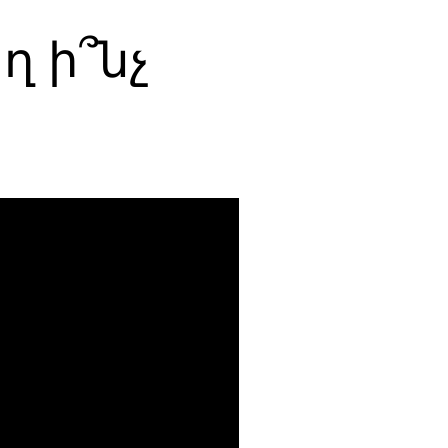
ղ ի՞նչ