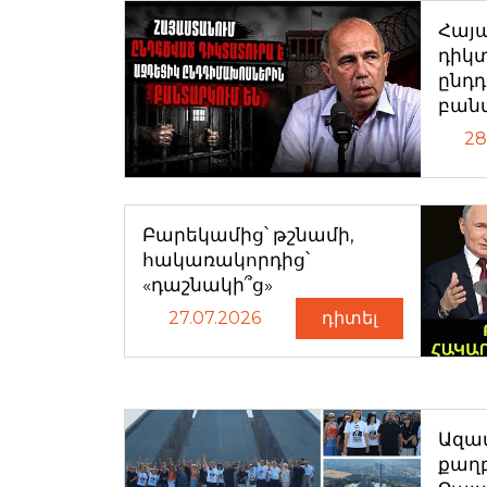
Հայ
դիկտ
ընդ
բան
28
Բարեկամից՝ թշնամի,
հակառակորդից՝
«դաշնակի՞ց»
27.07.2026
դիտել
Ազատ
քաղ