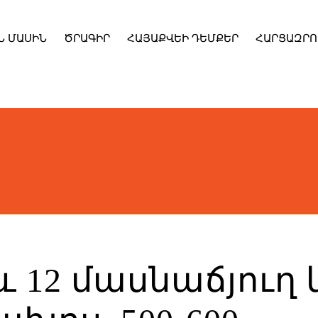
Ն ՄԱՍԻՆ
ԾՐԱԳԻՐ
ՀԱՅԱՔՎԵԻ ԴԵՄՔԵՐ
ՀԱՐՑԱԶՐՈ
հ և 12 մասնաճյուղ