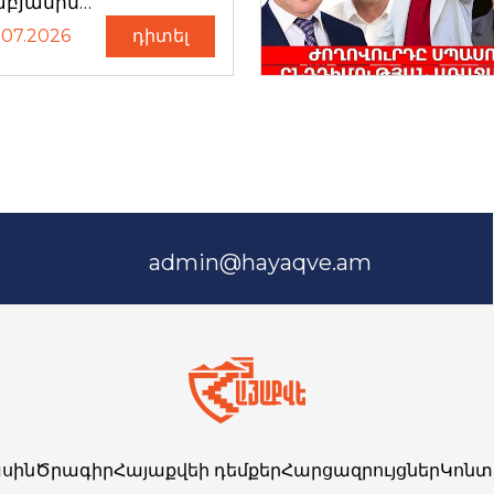
աբյանին…
.07.2026
դիտել
admin@hayaqve.am
սին
Ծրագիր
Հայաքվեի դեմքեր
Հարցազրույցներ
Կոնտ