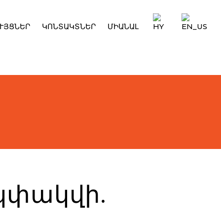
ՒՅՑՆԵՐ
ԿՈՆՏԱԿՏՆԵՐ
ՄԻԱՆԱԼ
 կփակվի.