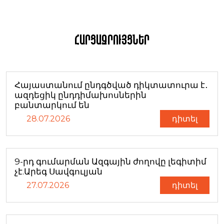
Հարցազրույցներ
Հայաստանում ընդգծված դիկտատուրա է․
ազդեցիկ ընդդիմախոսներին
բանտարկում են
28.07.2026
դիտել
9-րդ գումարման Ազգային ժողովը լեգիտիմ
չէ.Արեգ Սավգուլյան
27.07.2026
դիտել