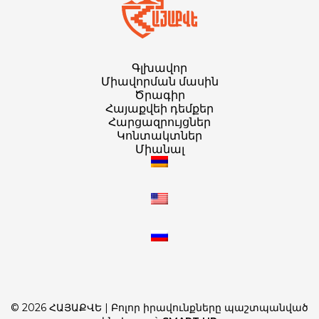
Գլխավոր
Միավորման մասին
Ծրագիր
Հայաքվեի դեմքեր
Հարցազրույցներ
Կոնտակտներ
Միանալ
© 2026 ՀԱՅԱՔՎԵ | Բոլոր իրավունքները պաշտպանված