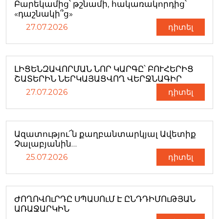
Բարեկամից՝ թշնամի, հակառակորդից՝
«դաշնակի՞ց»
27.07.2026
դիտել
ԼԻՑԵՆԶԱՎՈՐՄԱՆ ՆՈՐ ԿԱՐԳԸ՝ ԲՈՒՀԵՐԻՑ
ՇԱՏԵՐԻՆ ՆԵՐԿԱՅԱՑՎՈՂ ՎԵՐՋՆԱԳԻՐ
27.07.2026
դիտել
Ազատությու՜ն քաղբանտարկյալ Ավետիք
Չալաբյանին…
25.07.2026
դիտել
ԺՈՂՈՎՈւՐԴԸ ՍՊԱՍՈւՄ Է ԸՆԴԴԻՄՈւԹՅԱՆ
ԱՌԱՋԱՐԿԻՆ