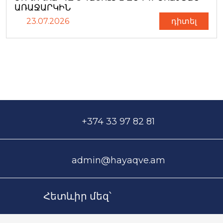
ԱՌԱՋԱՐԿԻՆ
23.07.2026
դիտել
+374 33 97 82 81
admin@hayaqve.am
Հետևիր մեզ՝