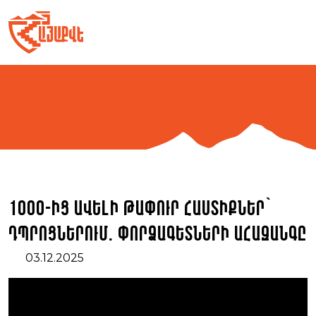
Skip
to
content
1000-ԻՑ ԱՎԵԼԻ ԹԱՓՈՒՐ ՀԱՍՏԻՔՆԵՐ՝
ԴՊՐՈՑՆԵՐՈՒՄ. ՓՈՐՁԱԳԵՏՆԵՐԻ ԱՀԱԶԱՆԳԸ
03.12.2025