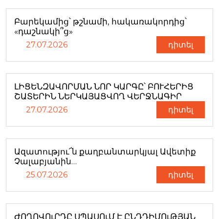
Բարեկամից՝ թշնամի, հակառակորդից՝
«դաշնակի՞ց»
27.07.2026
դիտել
ԼԻՑԵՆԶԱՎՈՐՄԱՆ ՆՈՐ ԿԱՐԳԸ՝ ԲՈՒՀԵՐԻՑ
ՇԱՏԵՐԻՆ ՆԵՐԿԱՅԱՑՎՈՂ ՎԵՐՋՆԱԳԻՐ
27.07.2026
դիտել
Ազատությու՜ն քաղբանտարկյալ Ավետիք
Չալաբյանին…
25.07.2026
դիտել
ԺՈՂՈՎՈւՐԴԸ ՍՊԱՍՈւՄ Է ԸՆԴԴԻՄՈւԹՅԱՆ